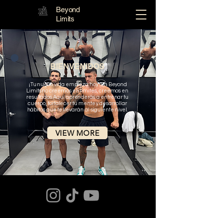
Beyond
Limits
BIENVENIDOS
¡Tu nueva vida empieza hoy !
En Beyond
Limits no creemos en límites, creemos en
resultados.
Aquí aprenderás a entrenar tu
cuerpo, fortalecer tu mente y desarrollar
hábitos que te llevarán al siguiente nivel.
VIEW MORE